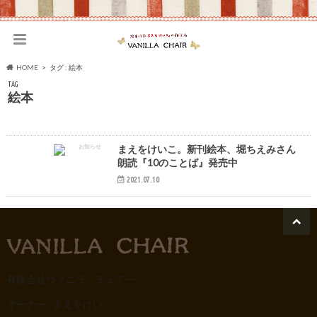
HOME
タグ : 絵本
TAG
絵本
お知らせ
まえをけいこ。新刊絵本、堀ちえみさん
朗読『10のことば』発売中
2021.07.10
有限会社ヴァニラ・チェアー
オーナー : まえをけいこ。