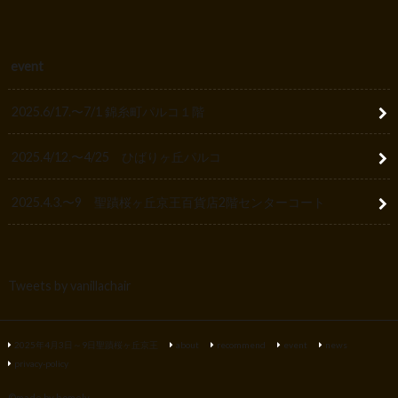
event
2025.6/17.〜7/1 錦糸町パルコ１階
2025.4/12.〜4/25 ひばりヶ丘パルコ
2025.4.3.〜9 聖蹟桜ヶ丘京王百貨店2階センターコート
Tweets by vanillachair
2025年4月3日～9日聖蹟桜ヶ丘京王
about
recommend
event
news
privacy-policy
©
made by homely