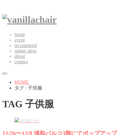
home
event
recommend
online shop
about
contact
HOME
タグ : 子供服
TAG
子供服
お知らせ
11/26〜12/9 浦和パルコ3階にてポップアップ