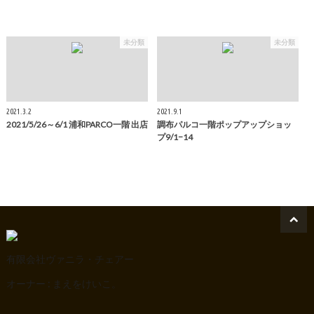
未分類
未分類
2021.3.2
2021.9.1
2021/5/26～6/1 浦和PARCO一階 出店
調布パルコ一階ポップアップショッ
プ9/1−14
有限会社ヴァニラ・チェアー
オーナー : まえをけいこ。