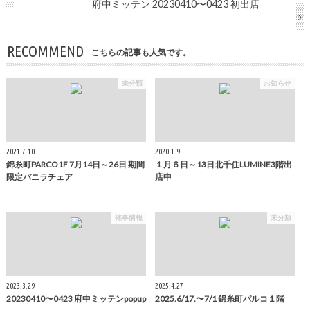
府中ミッテン 20230410〜0423 初出店
RECOMMEND
こちらの記事も人気です。
未分類
お知らせ
2021.7.10
2020.1.9
錦糸町PARCO1F 7月14日～26日 期間
１月６日～13日北千住LUMINE3階出
限定バニラチェア
店中
催事情報
未分類
2023.3.29
2025.4.27
20230410〜0423 府中ミッテンpopup
2025.6/17.〜7/1 錦糸町パルコ１階