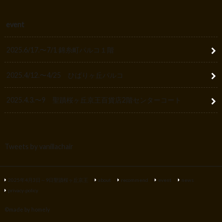
event
2025.6/17.〜7/1 錦糸町パルコ１階
2025.4/12.〜4/25 ひばりヶ丘パルコ
2025.4.3.〜9 聖蹟桜ヶ丘京王百貨店2階センターコート
Tweets by vanillachair
2025年4月3日～9日聖蹟桜ヶ丘京王
about
recommend
event
news
privacy-policy
©
made by homely