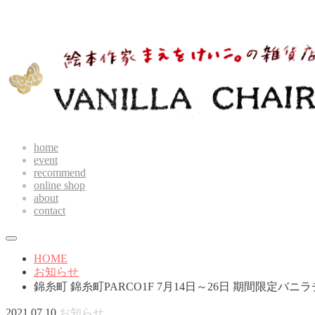
home
event
recommend
online shop
about
contact
HOME
お知らせ
錦糸町 錦糸町PARCO1F 7月14日～26日 期間限定バニ
2021.07.10
お知らせ