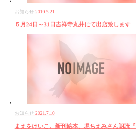
お知らせ
2019.5.21
５月24日～31日吉祥寺丸井にて出店致します
お知らせ
2021.7.10
まえをけいこ。新刊絵本、堀ちえみさん朗読『