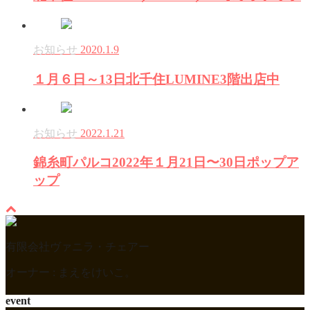
お知らせ
2020.1.9
１月６日～13日北千住LUMINE3階出店中
お知らせ
2022.1.21
錦糸町パルコ2022年１月21日〜30日ポップア
ップ
有限会社ヴァニラ・チェアー
オーナー : まえをけいこ。
event